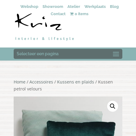
Webshop
Showroom
Atelier
Werkplaats
Blog
Contact
0 items
Selecteer een pagina
Home
/
Accessoires
/
Kussens en plaids
/ Kussen
petrol velours