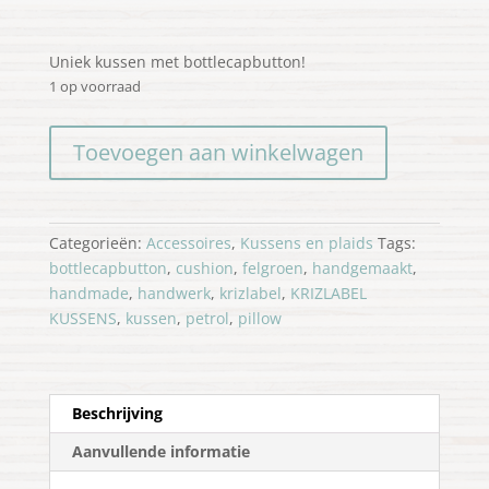
Uniek kussen met bottlecapbutton!
1 op voorraad
Kussen
Toevoegen aan winkelwagen
petrol
velours
aantal
Categorieën:
Accessoires
,
Kussens en plaids
Tags:
bottlecapbutton
,
cushion
,
felgroen
,
handgemaakt
,
handmade
,
handwerk
,
krizlabel
,
KRIZLABEL
KUSSENS
,
kussen
,
petrol
,
pillow
Beschrijving
Aanvullende informatie