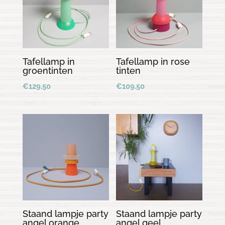
Tafellamp in
Tafellamp in rose
groentinten
tinten
€
129.50
€
109.50
Staand lampje party
Staand lampje party
angel orange
angel geel