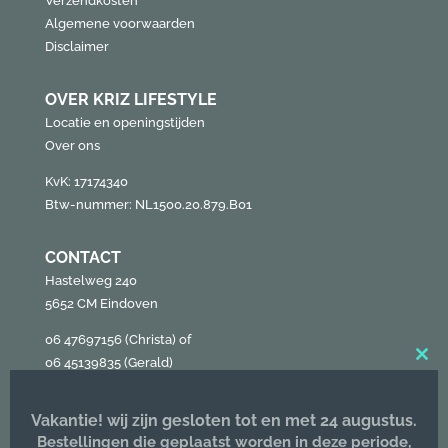
Verzendkosten
Algemene voorwaarden
Disclaimer
OVER KRIZ LIFESTYLE
Locatie en openingstijden
Over ons
KvK: 17174340
Btw-nummer: NL1500.20.879.B01
CONTACT
Hastelweg 240
5652 CM Eindoven
06 47697156 (Christa) of
06 45139835 (Gerald)
Clos
this
info@krizlifestyle.nl
mod
Vakantie! wij zijn gesloten tot en met 24 augustus.
Bestellingen die geplaatst worden in deze periode,