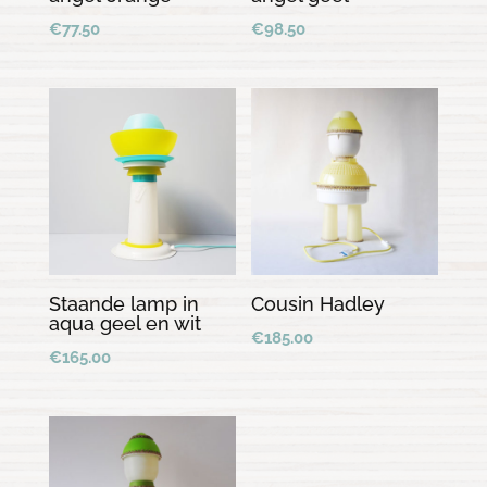
€
77.50
€
98.50
Staande lamp in
Cousin Hadley
aqua geel en wit
€
185.00
€
165.00