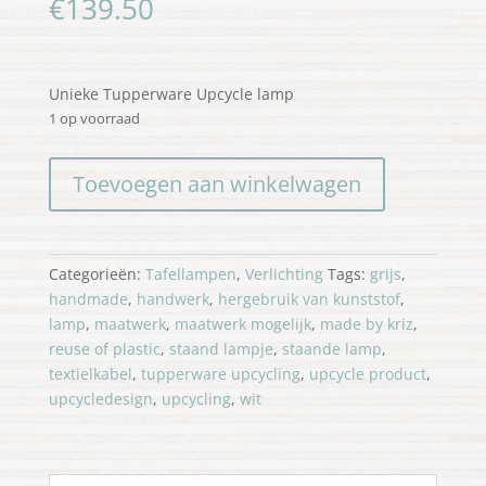
€
139.50
Unieke Tupperware Upcycle lamp
1 op voorraad
Tafellamp
Toevoegen aan winkelwagen
in
wit
en
grijstinten
Categorieën:
Tafellampen
,
Verlichting
Tags:
grijs
,
aantal
handmade
,
handwerk
,
hergebruik van kunststof
,
lamp
,
maatwerk
,
maatwerk mogelijk
,
made by kriz
,
reuse of plastic
,
staand lampje
,
staande lamp
,
textielkabel
,
tupperware upcycling
,
upcycle product
,
upcycledesign
,
upcycling
,
wit