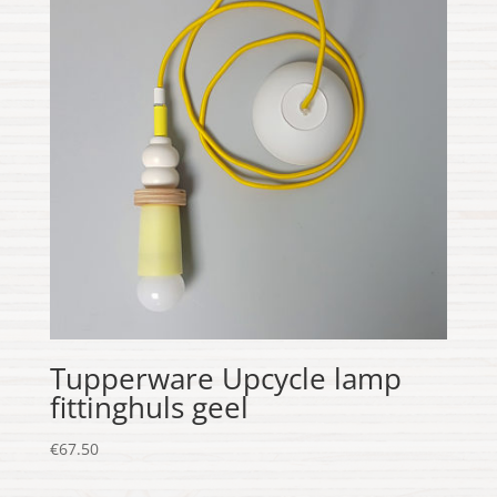
Tupperware Upcycle lamp
fittinghuls geel
€
67.50