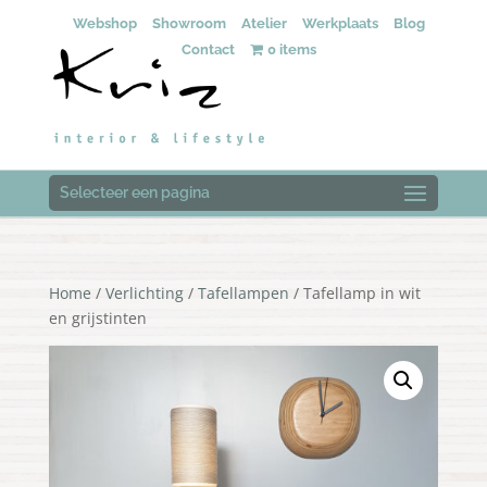
Webshop
Showroom
Atelier
Werkplaats
Blog
Contact
0 items
Selecteer een pagina
Home
/
Verlichting
/
Tafellampen
/ Tafellamp in wit
en grijstinten