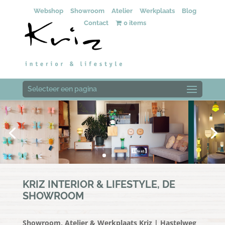
Webshop
Showroom
Atelier
Werkplaats
Blog
Contact
0 items
Selecteer een pagina
KRIZ INTERIOR & LIFESTYLE, DE
SHOWROOM
Showroom, Atelier & Werkplaats Kriz | Hastelweg