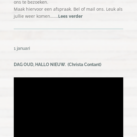
ons te bezoeken.
Maak hiervoor een afspraak. Bel of mail ons. Leuk als
jullie weer komen…….
Lees verder
1 januari
DAG OUD, HALLO NIEUW
. (
Christa Contant)