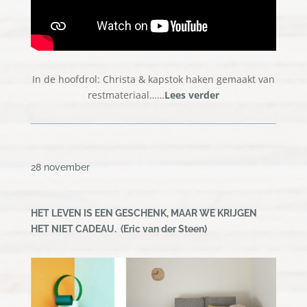
In de hoofdrol: Christa & kapstok haken gemaakt van
restmateriaal……
Lees verder
28 november
HET LEVEN IS EEN GESCHENK, MAAR WE KRIJGEN
HET NIET CADEAU
. (
Eric van der Steen)