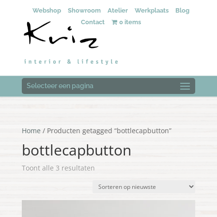
Webshop
Showroom
Atelier
Werkplaats
Blog
Contact
0 items
Selecteer een pagina
Home
/ Producten getagged “bottlecapbutton”
bottlecapbutton
Gesorteerd
Toont alle 3 resultaten
op
nieuwste