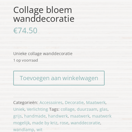
Collage bloem
wanddecoratie
€
74.50
Unieke collage wanddecoratie
1 op voorraad
Collage
Toevoegen aan winkelwagen
bloem
wanddecoratie
aantal
Categorieën:
Accessoires
,
Decoratie
,
Maatwerk
,
Uniek
,
Verlichting
Tags:
collage
,
duurzaam
,
glas
,
grijs
,
handmade
,
handwerk
,
maatwerk
,
maatwerk
mogelijk
,
made by kriz
,
rose
,
wanddecoratie
,
wandlamp
,
wit