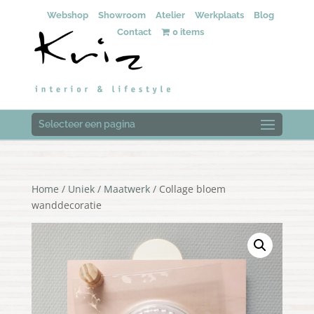
Webshop
Showroom
Atelier
Werkplaats
Blog
Contact
0 items
Selecteer een pagina
Home
/
Uniek
/
Maatwerk
/ Collage bloem
wanddecoratie