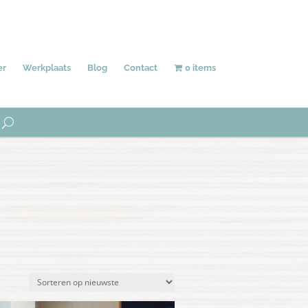
Behang
Accessoires
Uniek
er
Werkplaats
Blog
Contact
0 items