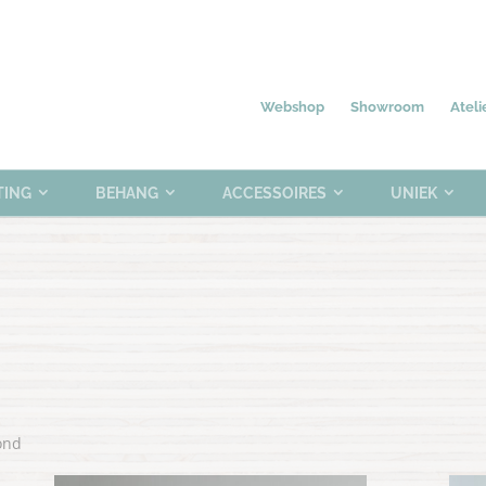
Nieuw
Meubelen
Verlichting
0 items
Webshop
Showroom
Ateli
TING
BEHANG
ACCESSOIRES
UNIEK
Gesorteerd
ond
op