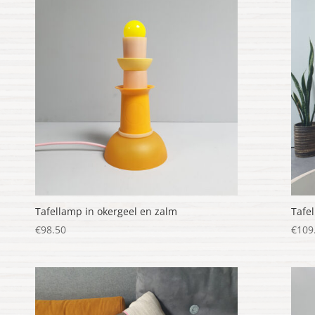
nieuwste
Tafellamp in okergeel en zalm
Tafe
€
98.50
€
109