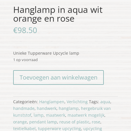
Hanglamp in aqua wit
orange en rose
€
98.50
Unieke Tupperware Upcycle lamp
1 op voorraad
Hanglamp
Toevoegen aan winkelwagen
in
aqua
wit
orange
Categorieën:
Hanglampen
,
Verlichting
Tags:
aqua
,
en
handmade
,
handwerk
,
hanglamp
,
hergebruik van
rose
kunststof
,
lamp
,
maatwerk
,
maatwerk mogelijk
,
aantal
orange
,
pendant lamp
,
reuse of plastic
,
rose
,
textielkabel
,
tupperware upcycling
,
upcycling