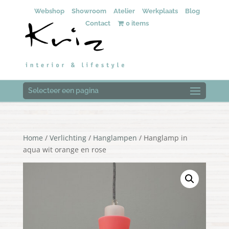
Webshop
Showroom
Atelier
Werkplaats
Blog
Contact
0 items
Selecteer een pagina
Home
/
Verlichting
/
Hanglampen
/ Hanglamp in
aqua wit orange en rose