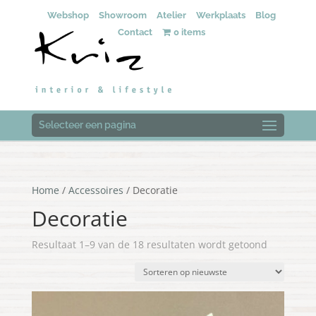
Webshop
Showroom
Atelier
Werkplaats
Blog
Contact
0 items
Selecteer een pagina
Home
/
Accessoires
/ Decoratie
Decoratie
Gesorteer
Resultaat 1–9 van de 18 resultaten wordt getoond
op
nieuwste