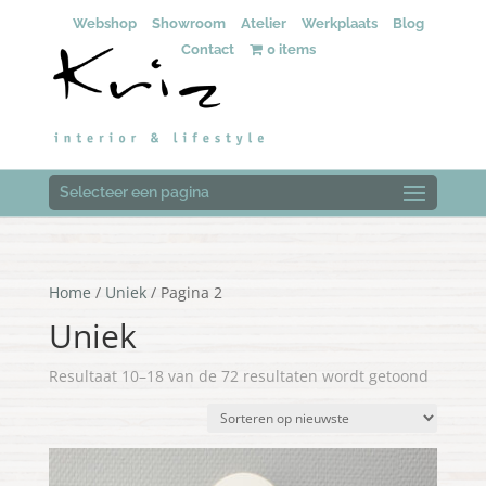
Webshop
Showroom
Atelier
Werkplaats
Blog
Contact
0 items
Selecteer een pagina
Home
/
Uniek
/ Pagina 2
Uniek
Gesorte
Resultaat 10–18 van de 72 resultaten wordt getoond
op
nieuwst