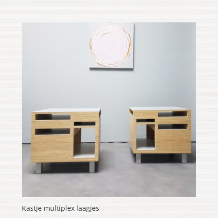
€160.00
tot
€190.00
Kastje multiplex laagjes