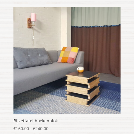
tot
€255.00
Bijzettafel boekenblok
Prijsklasse:
€
160.00
-
€
240.00