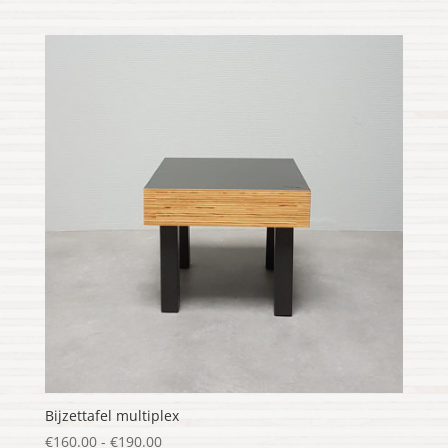
€160.00
tot
€240.00
Bijzettafel multiplex
Prijsklasse:
€
160.00
-
€
190.00