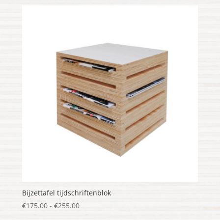
tot
€240.00
Bijzettafel tijdschriftenblok
Prijsklasse:
€
175.00
-
€
255.00
€175.00