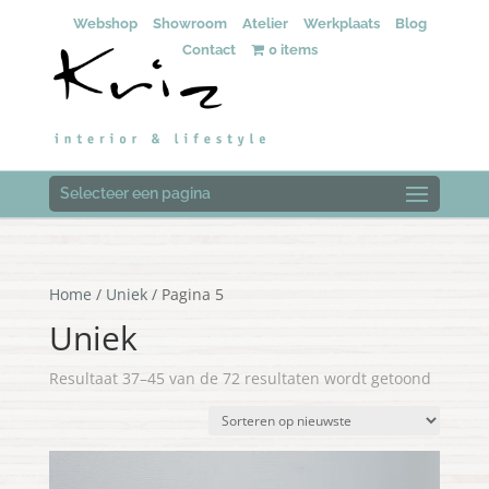
Webshop
Showroom
Atelier
Werkplaats
Blog
Contact
0 items
Selecteer een pagina
Home
/
Uniek
/ Pagina 5
Uniek
Gesorte
Resultaat 37–45 van de 72 resultaten wordt getoond
op
nieuwst