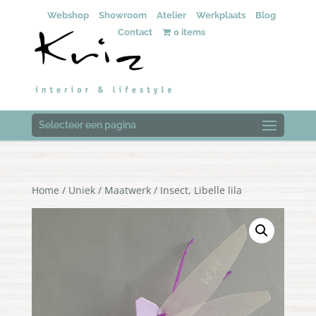
Webshop
Showroom
Atelier
Werkplaats
Blog
Contact
0 items
Selecteer een pagina
Home
/
Uniek
/
Maatwerk
/ Insect, Libelle lila