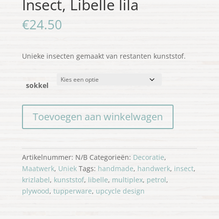
Insect, Libelle lila
€
24.50
Unieke insecten gemaakt van restanten kunststof.
sokkel
Insect,
Toevoegen aan winkelwagen
Libelle
lila
aantal
Artikelnummer:
N/B
Categorieën:
Decoratie
,
Maatwerk
,
Uniek
Tags:
handmade
,
handwerk
,
insect
,
krizlabel
,
kunststof
,
libelle
,
multiplex
,
petrol
,
plywood
,
tupperware
,
upcycle design