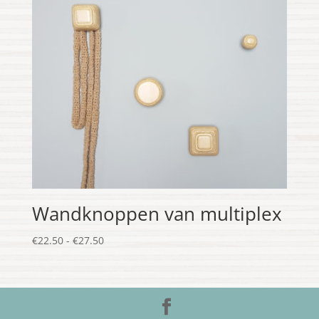
Wandknoppen van multiplex
Prijsklasse:
€
22.50
-
€
27.50
€22.50
tot
€27.50