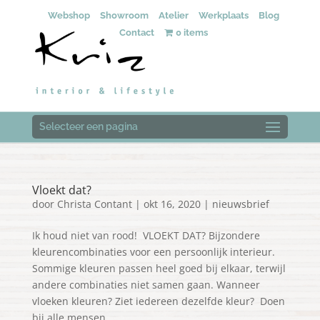
Webshop
Showroom
Atelier
Werkplaats
Blog
Contact
0 items
Selecteer een pagina
Vloekt dat?
door
Christa Contant
|
okt 16, 2020
|
nieuwsbrief
Ik houd niet van rood! VLOEKT DAT? Bijzondere
kleurencombinaties voor een persoonlijk interieur.
Sommige kleuren passen heel goed bij elkaar, terwijl
andere combinaties niet samen gaan. Wanneer
vloeken kleuren? Ziet iedereen dezelfde kleur? Doen
bij alle mensen...