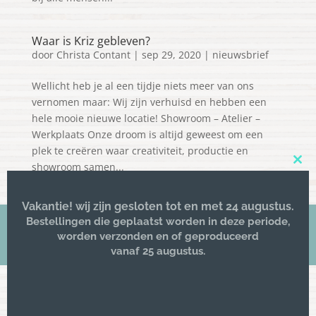
Waar is Kriz gebleven?
door
Christa Contant
|
sep 29, 2020
|
nieuwsbrief
Wellicht heb je al een tijdje niets meer van ons
vernomen maar: Wij zijn verhuisd en hebben een
hele mooie nieuwe locatie! Showroom – Atelier –
Werkplaats Onze droom is altijd geweest om een
plek te creëren waar creativiteit, productie en
showroom samen...
Clos
this
mod
Vakantie! wij zijn gesloten tot en met 24 augustus.
Bestellingen die geplaatst worden in deze periode,
worden verzonden en of geproduceerd
© 2016 -
Kriz lifestyle
| All rights reserved
vanaf 25 augustus.