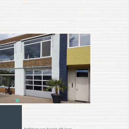
Close
this
module