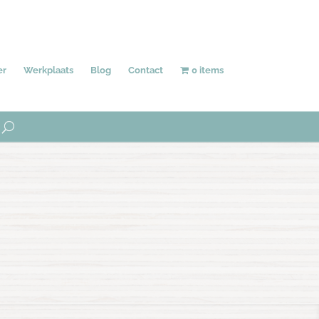
Behang
Accessoires
Uniek
er
Werkplaats
Blog
Contact
0 items