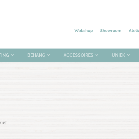
Nieuw
Meubelen
Verlichting
0 items
Webshop
Showroom
Ateli
TING
BEHANG
ACCESSOIRES
UNIEK
rief