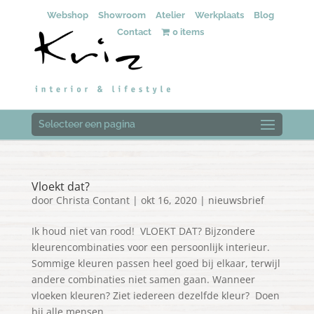
Webshop
Showroom
Atelier
Werkplaats
Blog
Contact
0 items
Selecteer een pagina
Vloekt dat?
door
Christa Contant
|
okt 16, 2020
|
nieuwsbrief
Ik houd niet van rood! VLOEKT DAT? Bijzondere
kleurencombinaties voor een persoonlijk interieur.
Sommige kleuren passen heel goed bij elkaar, terwijl
andere combinaties niet samen gaan. Wanneer
vloeken kleuren? Ziet iedereen dezelfde kleur? Doen
bij alle mensen...