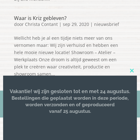
Waar is Kriz gebleven?
door
Christa Contant
|
sep 29, 2020
|
nieuwsbrief
Wellicht heb je al een tijdje niets meer van ons
vernomen maar: Wij zijn verhuisd en hebben een
hele mooie nieuwe locatie! Showroom – Atelier –
Werkplaats Onze droom is altijd geweest om een
plek te creëren waar creativiteit, productie en
showroom samen...
Clos
this
mod
Vakantie! wij zijn gesloten tot en met 24 augustus.
Bestellingen die geplaatst worden in deze periode,
worden verzonden en of geproduceerd
© 2016 -
Kriz lifestyle
| All rights reserved
vanaf 25 augustus.