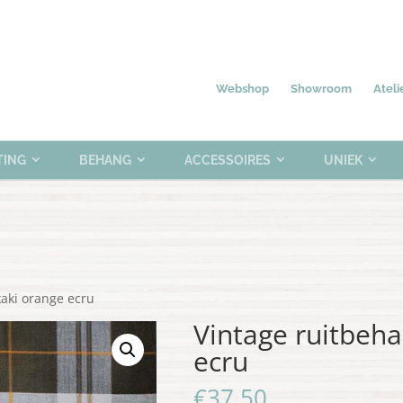
Nieuw
Meubelen
Verlichting
0 items
Webshop
Showroom
Ateli
TING
BEHANG
ACCESSOIRES
UNIEK
kaki orange ecru
Vintage ruitbeha
ecru
€
37.50