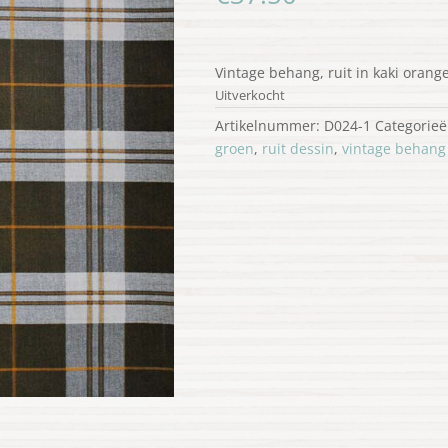
Vintage behang, ruit in kaki orang
Uitverkocht
Artikelnummer:
D024-1
Categorie
groen
,
ruit dessin
,
vintage behang