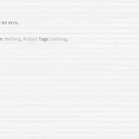
e en ecru.
ën:
Behang
,
Ruitjes
Tags:
behang
,