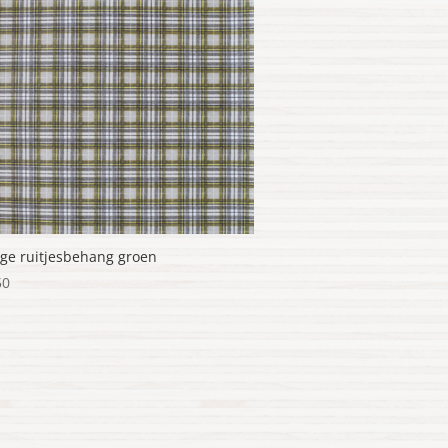
age ruitjesbehang groen
50