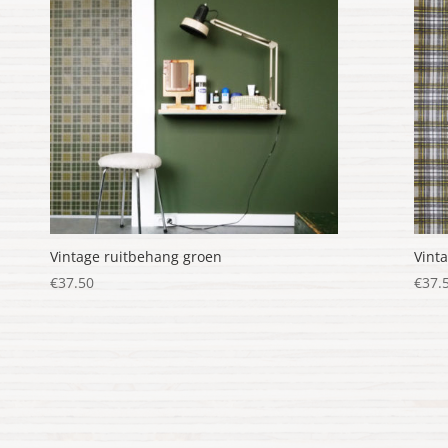
Vintage ruitbehang groen
Vint
€
37.50
€
37.