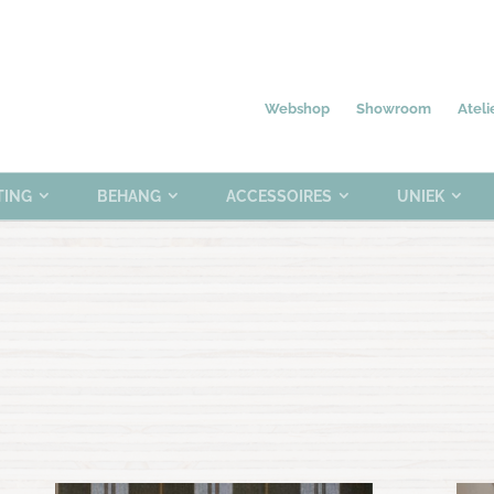
Nieuw
Meubelen
Verlichting
0 items
Webshop
Showroom
Ateli
TING
BEHANG
ACCESSOIRES
UNIEK