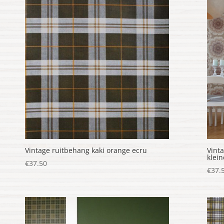
Vintage ruitbehang kaki orange ecru
Vint
klei
€
37.50
€
37.