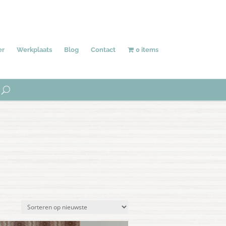
Behang
Accessoires
Uniek
er
Werkplaats
Blog
Contact
0 items