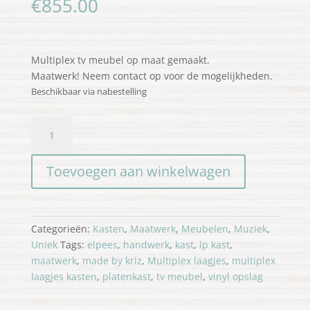
€
855.00
Multiplex tv meubel op maat gemaakt.
Maatwerk! Neem contact op voor de mogelijkheden.
Beschikbaar via nabestelling
Tv
meubel
&
Toevoegen aan winkelwagen
Platenkast
multiplex
aantal
Categorieën:
Kasten
,
Maatwerk
,
Meubelen
,
Muziek
,
Uniek
Tags:
elpees
,
handwerk
,
kast
,
lp kast
,
maatwerk
,
made by kriz
,
Multiplex laagjes
,
multiplex
laagjes kasten
,
platenkast
,
tv meubel
,
vinyl opslag