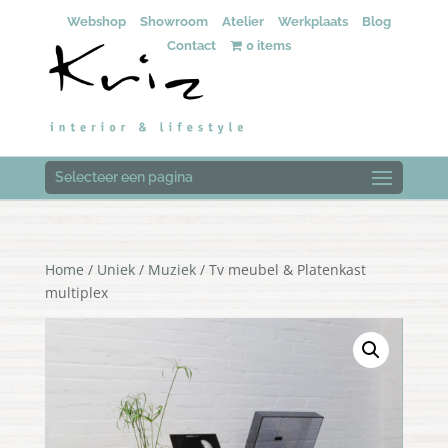
Webshop
Showroom
Atelier
Werkplaats
Blog
Contact
0 items
Selecteer een pagina
Home
/
Uniek
/
Muziek
/ Tv meubel & Platenkast
multiplex