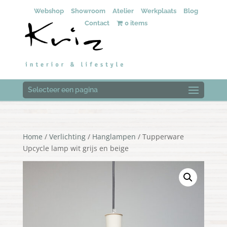
Webshop
Showroom
Atelier
Werkplaats
Blog
Contact
0 items
Selecteer een pagina
Home
/
Verlichting
/
Hanglampen
/ Tupperware
Upcycle lamp wit grijs en beige