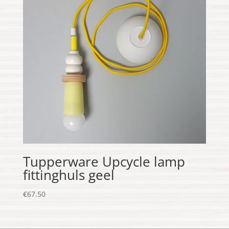
Tupperware Upcycle lamp
fittinghuls geel
€
67.50