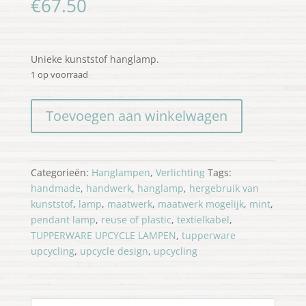
€
67.50
Unieke kunststof hanglamp.
1 op voorraad
Tupperware
Toevoegen aan winkelwagen
Upcycle
lamp
fittinghuls
mint
Categorieën:
Hanglampen
,
Verlichting
Tags:
aantal
handmade
,
handwerk
,
hanglamp
,
hergebruik van
kunststof
,
lamp
,
maatwerk
,
maatwerk mogelijk
,
mint
,
pendant lamp
,
reuse of plastic
,
textielkabel
,
TUPPERWARE UPCYCLE LAMPEN
,
tupperware
upcycling
,
upcycle design
,
upcycling