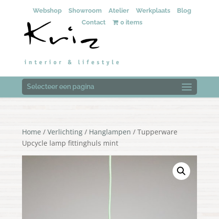
Webshop
Showroom
Atelier
Werkplaats
Blog
Contact
0 items
Selecteer een pagina
Home
/
Verlichting
/
Hanglampen
/ Tupperware
Upcycle lamp fittinghuls mint