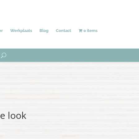
Behang
Accessoires
Uniek
er
Werkplaats
Blog
Contact
0 items
e look