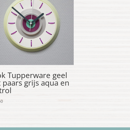
ok Tupperware geel
t paars grijs aqua en
trol
50