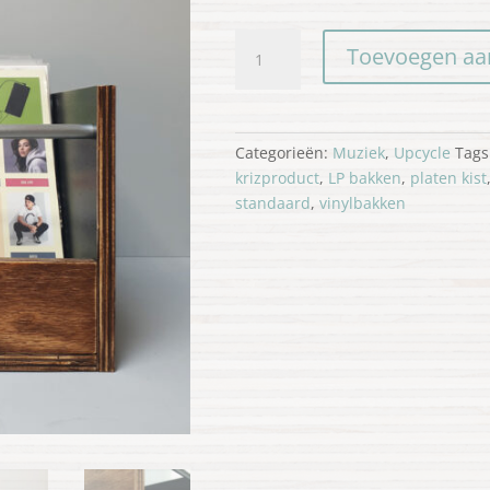
Platenbak
Toevoegen aa
vintage
look
aantal
Categorieën:
Muziek
,
Upcycle
Tags
krizproduct
,
LP bakken
,
platen kist
standaard
,
vinylbakken