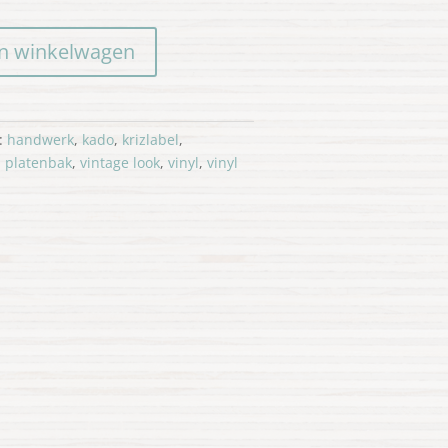
n winkelwagen
:
handwerk
,
kado
,
krizlabel
,
,
platenbak
,
vintage look
,
vinyl
,
vinyl