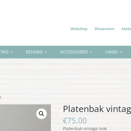
Nieuw
Meubelen
Verlichting
0 items
Webshop
Showroom
Ateli
TING
BEHANG
ACCESSOIRES
UNIEK
k
Platenbak vintag
€
75.00
Platenbak vintage look