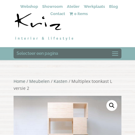
Webshop
Showroom
Atelier
Werkplaats
Blog
Contact
0 items
Selecteer een pagina
Home
/
Meubelen
/
Kasten
/ Multiplex toonkast L
versie 2