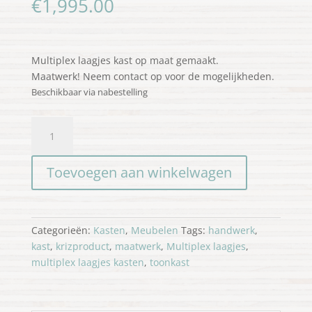
€
1,995.00
Multiplex laagjes kast op maat gemaakt.
Maatwerk! Neem contact op voor de mogelijkheden.
Beschikbaar via nabestelling
Multiplex
toonkast
L
Toevoegen aan winkelwagen
versie
2
aantal
Categorieën:
Kasten
,
Meubelen
Tags:
handwerk
,
kast
,
krizproduct
,
maatwerk
,
Multiplex laagjes
,
multiplex laagjes kasten
,
toonkast