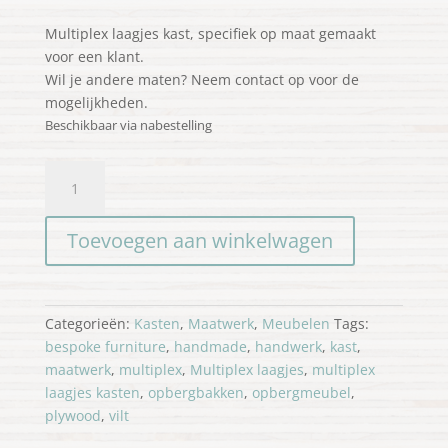
Multiplex laagjes kast, specifiek op maat gemaakt
voor een klant.
Wil je andere maten? Neem contact op voor de
mogelijkheden.
Beschikbaar via nabestelling
Multiplex
opbergmeubel
aantal
Toevoegen aan winkelwagen
Categorieën:
Kasten
,
Maatwerk
,
Meubelen
Tags:
bespoke furniture
,
handmade
,
handwerk
,
kast
,
maatwerk
,
multiplex
,
Multiplex laagjes
,
multiplex
laagjes kasten
,
opbergbakken
,
opbergmeubel
,
plywood
,
vilt