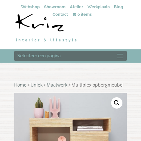
Webshop
Showroom
Atelier
Werkplaats
Blog
Contact
0 items
Selecteer een pagina
Home
/
Uniek
/
Maatwerk
/ Multiplex opbergmeubel