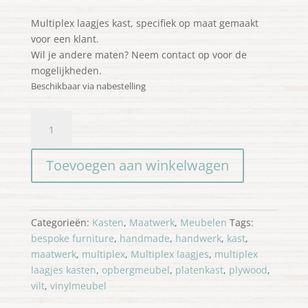
Multiplex laagjes kast, specifiek op maat gemaakt
voor een klant.
Wil je andere maten? Neem contact op voor de
mogelijkheden.
Beschikbaar via nabestelling
Multiplex
kast
met
Toevoegen aan winkelwagen
lade
aantal
Categorieën:
Kasten
,
Maatwerk
,
Meubelen
Tags:
bespoke furniture
,
handmade
,
handwerk
,
kast
,
maatwerk
,
multiplex
,
Multiplex laagjes
,
multiplex
laagjes kasten
,
opbergmeubel
,
platenkast
,
plywood
,
vilt
,
vinylmeubel