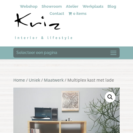
Webshop
Showroom
Atelier
Werkplaats
Blog
Contact
0 items
Selecteer een pagina
Home
/
Uniek
/
Maatwerk
/ Multiplex kast met lade