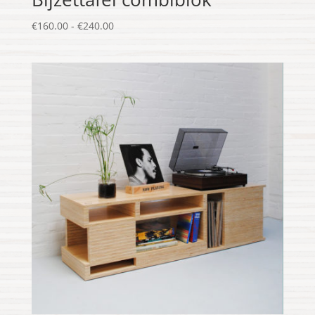
Prijsklasse:
€
160.00
-
€
240.00
€160.00
tot
€240.00