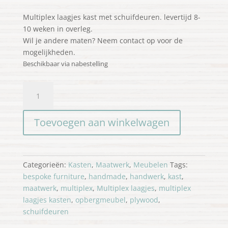
Multiplex laagjes kast met schuifdeuren. levertijd 8-
10 weken in overleg.
Wil je andere maten? Neem contact op voor de
mogelijkheden.
Beschikbaar via nabestelling
Kast
met
schuifdeuren
Toevoegen aan winkelwagen
aantal
Categorieën:
Kasten
,
Maatwerk
,
Meubelen
Tags:
bespoke furniture
,
handmade
,
handwerk
,
kast
,
maatwerk
,
multiplex
,
Multiplex laagjes
,
multiplex
laagjes kasten
,
opbergmeubel
,
plywood
,
schuifdeuren