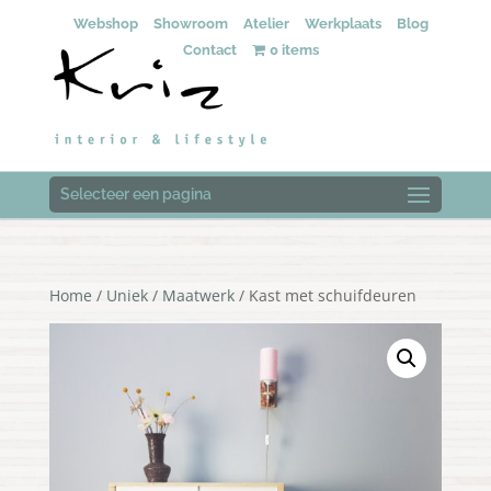
Webshop
Showroom
Atelier
Werkplaats
Blog
Contact
0 items
Selecteer een pagina
Home
/
Uniek
/
Maatwerk
/ Kast met schuifdeuren