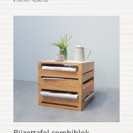
€
160.00
-
€
240.00
€160.00
tot
€240.00
Bijzettafel combiblok