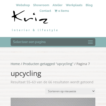
Webshop
Showroom
Atelier
Werkplaats
Blog
Contact
0 items
Selecteer een pagina
Home
/
Producten getagged “upcycling”
/ Pagina 7
upcycling
Gesorte
Resultaat 55–63 van de 66 resultaten wordt getoond
op
nieuwst