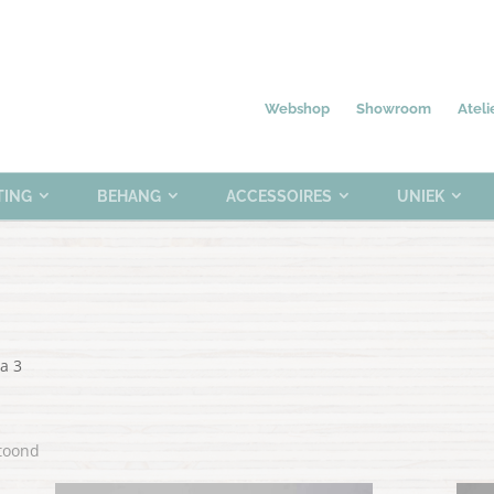
Nieuw
Meubelen
Verlichting
0 items
Webshop
Showroom
Ateli
TING
BEHANG
ACCESSOIRES
UNIEK
a 3
Gesorteerd
etoond
op