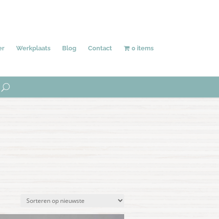
Behang
Accessoires
Uniek
er
Werkplaats
Blog
Contact
0 items