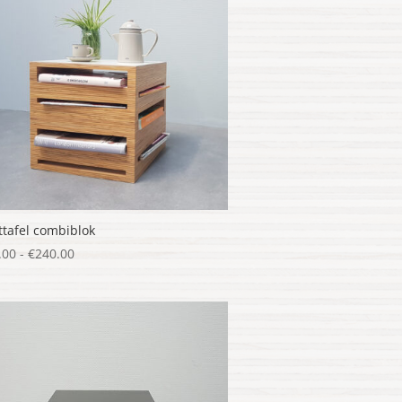
ttafel combiblok
Prijsklasse:
.00
-
€
240.00
€160.00
tot
€240.00