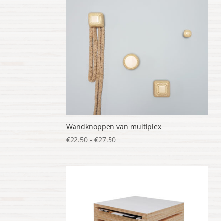
Wandknoppen van multiplex
Prijsklasse:
€
22.50
-
€
27.50
€22.50
tot
€27.50