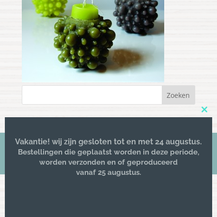
Clos
this
mod
Vakantie! wij zijn gesloten tot en met 24 augustus.
Bestellingen die geplaatst worden in deze periode,
© 2016 -
Kriz lifestyle
| All rights reserved
worden verzonden en of geproduceerd
vanaf 25 augustus.