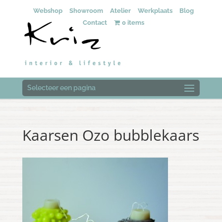
Webshop
Showroom
Atelier
Werkplaats
Blog
Contact
0 items
Selecteer een pagina
Kaarsen Ozo bubblekaars