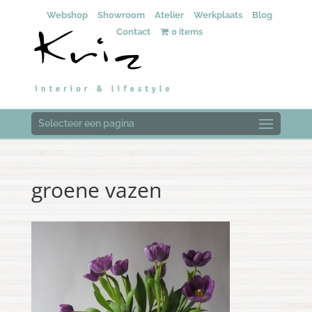
Webshop
Showroom
Atelier
Werkplaats
Blog
Contact
0 items
Selecteer een pagina
groene vazen