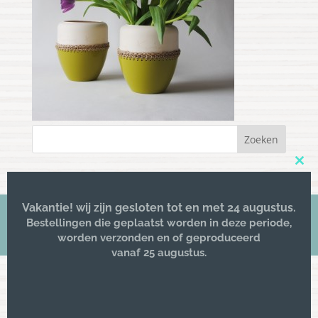
Clos
this
mod
Vakantie! wij zijn gesloten tot en met 24 augustus.
Bestellingen die geplaatst worden in deze periode,
© 2016 -
Kriz lifestyle
| All rights reserved
worden verzonden en of geproduceerd
vanaf 25 augustus.