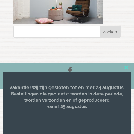
Clos
this
© 2016 -
Kriz lifestyle
| All rights reserved
mod
Vakantie! wij zijn gesloten tot en met 24 augustus.
Bestellingen die geplaatst worden in deze periode,
worden verzonden en of geproduceerd
vanaf 25 augustus.