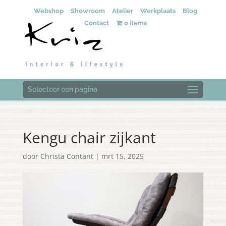
Webshop
Showroom
Atelier
Werkplaats
Blog
Contact
0 items
Selecteer een pagina
Kengu chair zijkant
door
Christa Contant
|
mrt 15, 2025