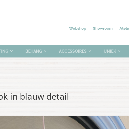
Nieuw
Meubelen
Verlichting
0 items
Webshop
Showroom
Ateli
TING
BEHANG
ACCESSOIRES
UNIEK
k in blauw detail