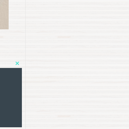
Close
this
module