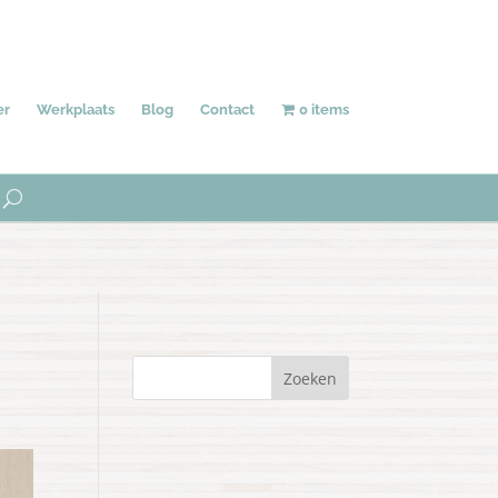
Behang
Accessoires
Uniek
er
Werkplaats
Blog
Contact
0 items