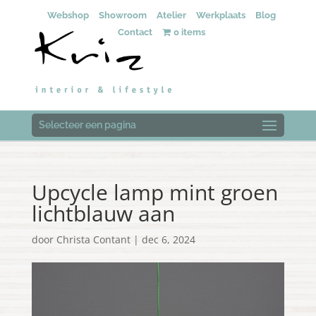
Webshop
Showroom
Atelier
Werkplaats
Blog
Contact
0 items
Selecteer een pagina
Upcycle lamp mint groen
lichtblauw aan
door
Christa Contant
|
dec 6, 2024