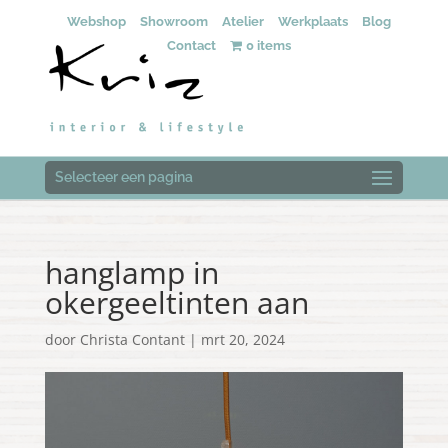
Webshop
Showroom
Atelier
Werkplaats
Blog
Contact
0 items
Selecteer een pagina
hanglamp in
okergeeltinten aan
door
Christa Contant
|
mrt 20, 2024