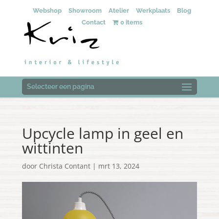
Webshop
Showroom
Atelier
Werkplaats
Blog
Contact
0 items
Selecteer een pagina
Upcycle lamp in geel en
wittinten
door
Christa Contant
|
mrt 13, 2024