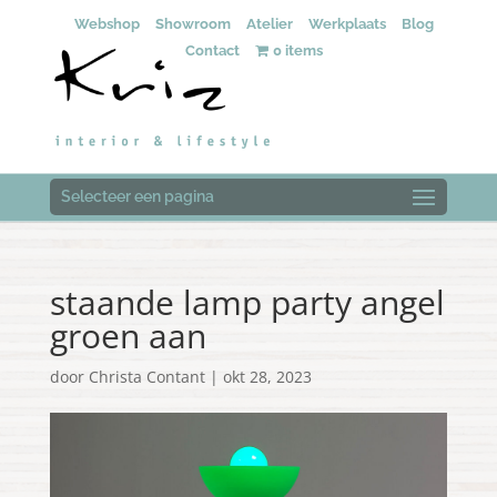
Webshop
Showroom
Atelier
Werkplaats
Blog
Contact
0 items
Selecteer een pagina
staande lamp party angel
groen aan
door
Christa Contant
|
okt 28, 2023