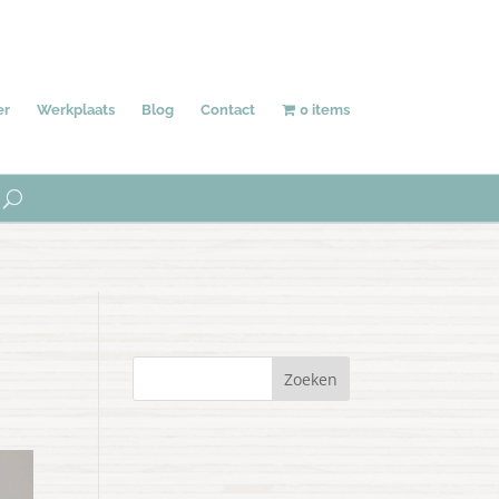
Behang
Accessoires
Uniek
er
Werkplaats
Blog
Contact
0 items