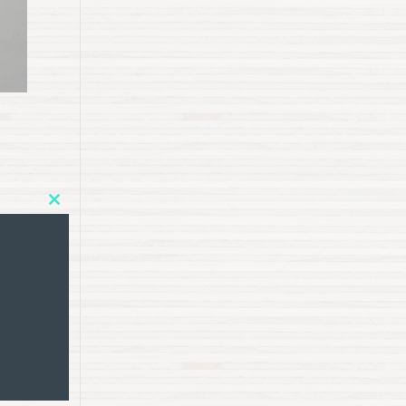
Close
this
module