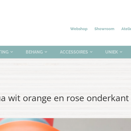
Nieuw
Meubelen
Verlichting
0 items
Webshop
Showroom
Ateli
TING
BEHANG
ACCESSOIRES
UNIEK
a wit orange en rose onderkant