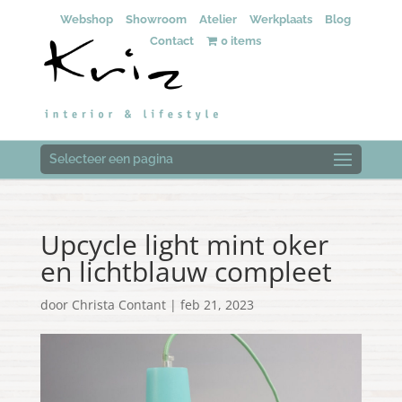
Webshop
Showroom
Atelier
Werkplaats
Blog
Contact
0 items
Selecteer een pagina
Upcycle light mint oker
en lichtblauw compleet
door
Christa Contant
|
feb 21, 2023