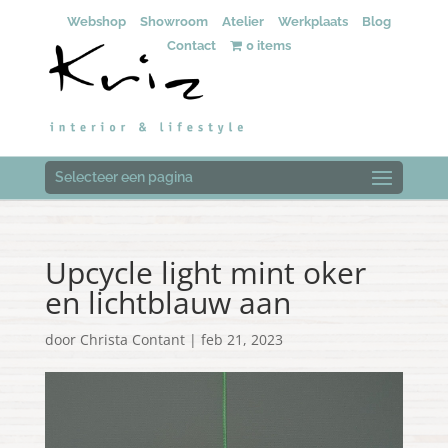
Webshop
Showroom
Atelier
Werkplaats
Blog
Contact
0 items
Selecteer een pagina
Upcycle light mint oker
en lichtblauw aan
door
Christa Contant
|
feb 21, 2023