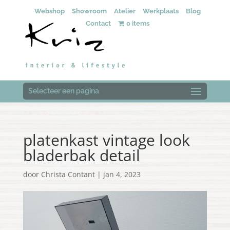
Webshop
Showroom
Atelier
Werkplaats
Blog
Contact
0 items
Selecteer een pagina
platenkast vintage look
bladerbak detail
door
Christa Contant
|
jan 4, 2023