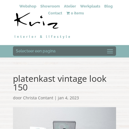
Webshop
Showroom
Atelier
Werkplaats
Blog
Contact
0 items
Selecteer een pagina
platenkast vintage look
150
door
Christa Contant
|
jan 4, 2023