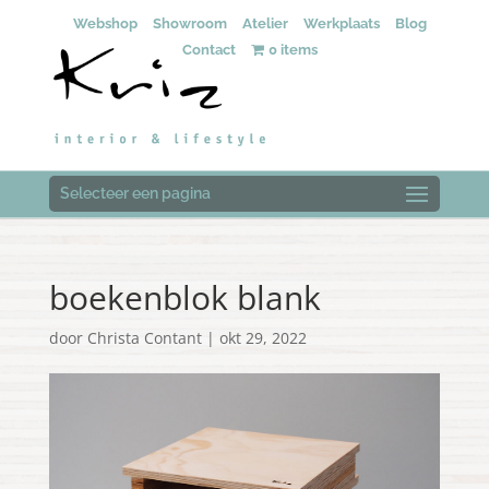
Webshop
Showroom
Atelier
Werkplaats
Blog
Contact
0 items
Selecteer een pagina
boekenblok blank
door
Christa Contant
|
okt 29, 2022