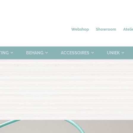
Nieuw
Meubelen
Verlichting
0 items
Webshop
Showroom
Ateli
TING
BEHANG
ACCESSOIRES
UNIEK