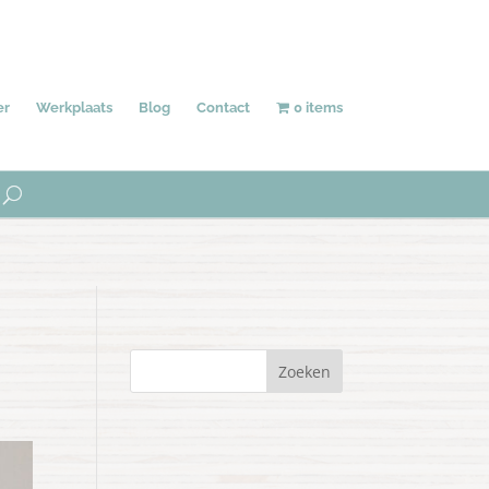
Behang
Accessoires
Uniek
er
Werkplaats
Blog
Contact
0 items