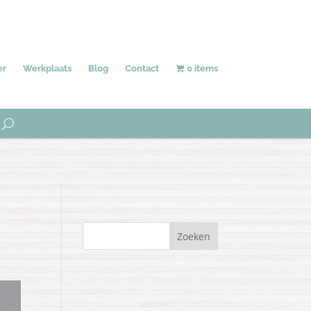
Behang
Accessoires
Uniek
er
Werkplaats
Blog
Contact
0 items