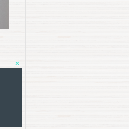
Close
this
module