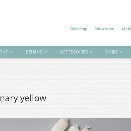
Nieuw
Meubelen
Verlichting
0 items
Webshop
Showroom
Ateli
TING
BEHANG
ACCESSOIRES
UNIEK
anary yellow