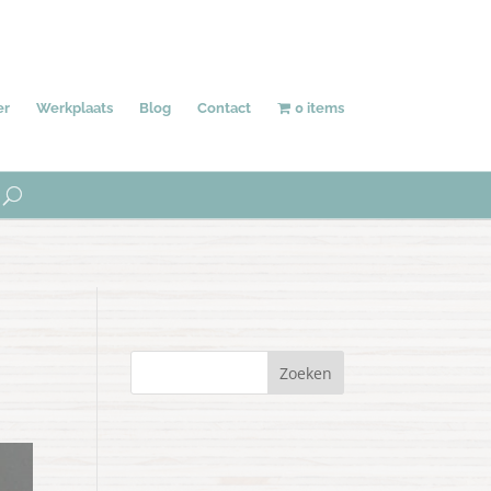
Behang
Accessoires
Uniek
er
Werkplaats
Blog
Contact
0 items