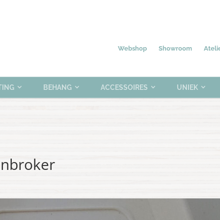
Nieuw
Meubelen
Verlichting
0 items
Webshop
Showroom
Ateli
TING
BEHANG
ACCESSOIRES
UNIEK
enbroker