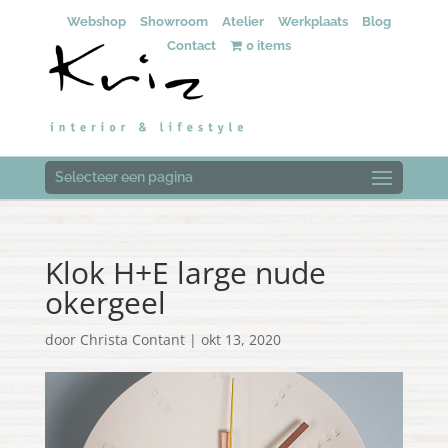
Webshop
Showroom
Atelier
Werkplaats
Blog
Contact
0 items
Selecteer een pagina
Klok H+E large nude
okergeel
door
Christa Contant
|
okt 13, 2020