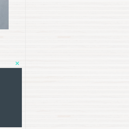
Close
this
module