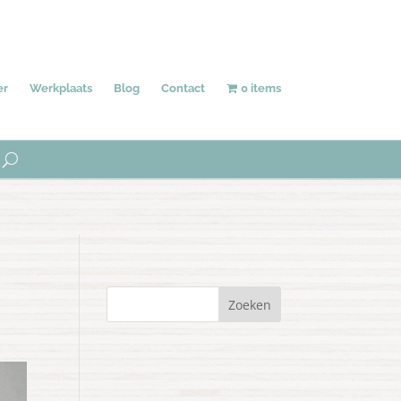
Behang
Accessoires
Uniek
er
Werkplaats
Blog
Contact
0 items