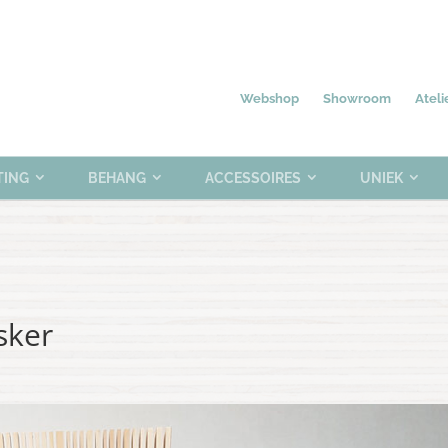
Nieuw
Meubelen
Verlichting
0 items
Webshop
Showroom
Ateli
TING
BEHANG
ACCESSOIRES
UNIEK
sker