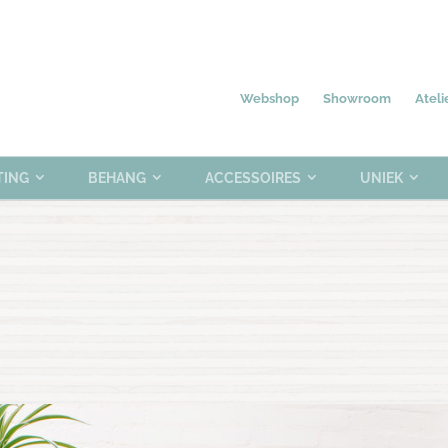
Nieuw
Meubelen
Verlichting
0 items
Webshop
Showroom
Ateli
TING
BEHANG
ACCESSOIRES
UNIEK