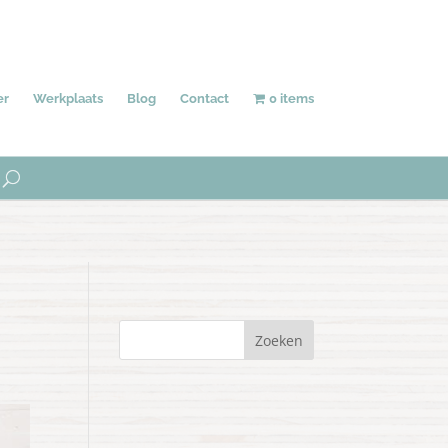
Behang
Accessoires
Uniek
er
Werkplaats
Blog
Contact
0 items