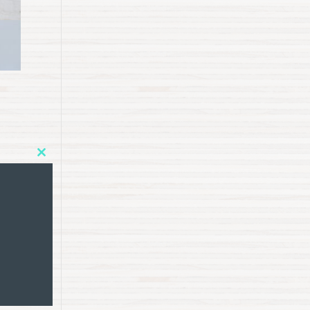
Close
this
module