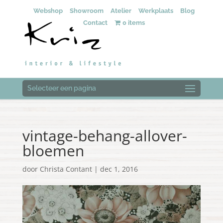
Webshop
Showroom
Atelier
Werkplaats
Blog
Contact
0 items
Selecteer een pagina
vintage-behang-allover-
bloemen
door
Christa Contant
|
dec 1, 2016